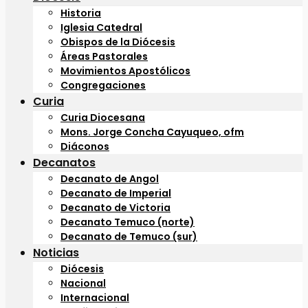
Historia
Iglesia Catedral
Obispos de la Diócesis
Áreas Pastorales
Movimientos Apostólicos
Congregaciones
Curia
Curia Diocesana
Mons. Jorge Concha Cayuqueo, ofm
Diáconos
Decanatos
Decanato de Angol
Decanato de Imperial
Decanato de Victoria
Decanato Temuco (norte)
Decanato de Temuco (sur)
Noticias
Diócesis
Nacional
Internacional