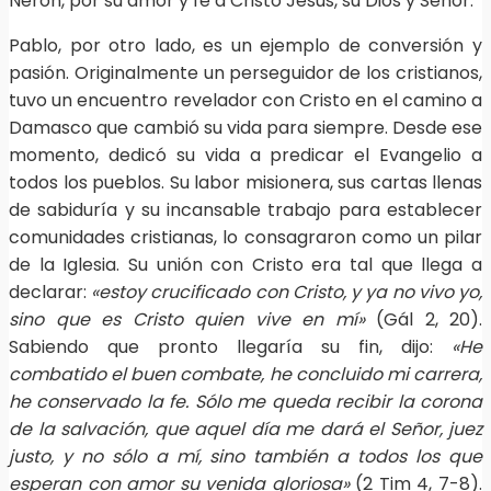
Nerón, por su amor y fe a Cristo Jesús, su Dios y Señor.
Pablo, por otro lado, es un ejemplo de conversión y
pasión. Originalmente un perseguidor de los cristianos,
tuvo un encuentro revelador con Cristo en el camino a
Damasco que cambió su vida para siempre. Desde ese
momento, dedicó su vida a predicar el Evangelio a
todos los pueblos. Su labor misionera, sus cartas llenas
de sabiduría y su incansable trabajo para establecer
comunidades cristianas, lo consagraron como un pilar
de la Iglesia. Su unión con Cristo era tal que llega a
declarar:
«estoy crucificado con Cristo, y ya no vivo yo,
sino que es Cristo quien vive en mí»
(Gál 2, 20).
Sabiendo que pronto llegaría su fin, dijo:
«He
combatido el buen combate, he concluido mi carrera,
he conservado la fe. Sólo me queda recibir la corona
de la salvación, que aquel día me dará el Señor, juez
justo, y no sólo a mí, sino también a todos los que
esperan con amor su venida gloriosa»
(2 Tim 4, 7-8).