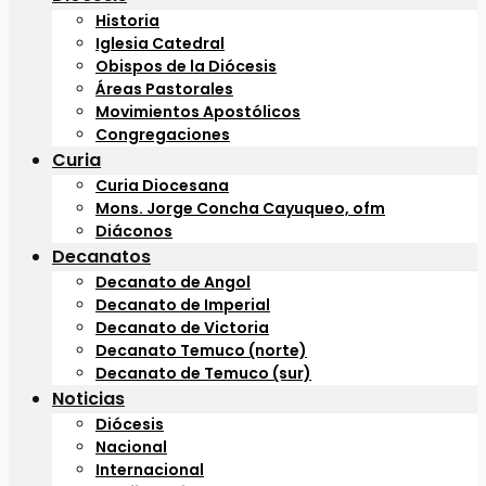
Historia
Iglesia Catedral
Obispos de la Diócesis
Áreas Pastorales
Movimientos Apostólicos
Congregaciones
Curia
Curia Diocesana
Mons. Jorge Concha Cayuqueo, ofm
Diáconos
Decanatos
Decanato de Angol
Decanato de Imperial
Decanato de Victoria
Decanato Temuco (norte)
Decanato de Temuco (sur)
Noticias
Diócesis
Nacional
Internacional