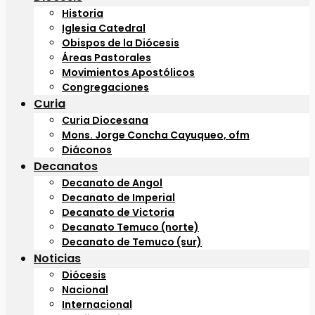
Historia
Iglesia Catedral
Obispos de la Diócesis
Áreas Pastorales
Movimientos Apostólicos
Congregaciones
Curia
Curia Diocesana
Mons. Jorge Concha Cayuqueo, ofm
Diáconos
Decanatos
Decanato de Angol
Decanato de Imperial
Decanato de Victoria
Decanato Temuco (norte)
Decanato de Temuco (sur)
Noticias
Diócesis
Nacional
Internacional