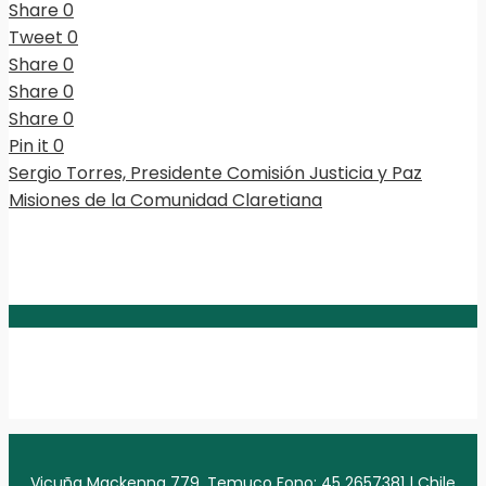
Share
0
Tweet
0
Share
0
Share
0
Share
0
Pin it
0
Sergio Torres, Presidente Comisión Justicia y Paz
Misiones de la Comunidad Claretiana
Vicuña Mackenna 779, Temuco Fono: 45 2657381 | Chile