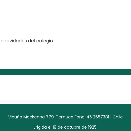
actividades del colegio
Vicuña Mackenna 779, Temuco Fono: 45 2657381 | Chile
Erigida el 18 de octubre de 1925.