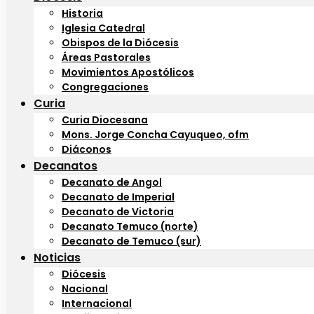
Historia
Iglesia Catedral
Obispos de la Diócesis
Áreas Pastorales
Movimientos Apostólicos
Congregaciones
Curia
Curia Diocesana
Mons. Jorge Concha Cayuqueo, ofm
Diáconos
Decanatos
Decanato de Angol
Decanato de Imperial
Decanato de Victoria
Decanato Temuco (norte)
Decanato de Temuco (sur)
Noticias
Diócesis
Nacional
Internacional