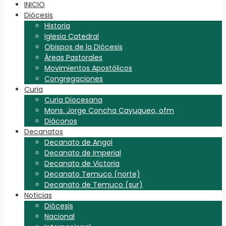
INICIO
Diócesis
Historia
Iglesia Catedral
Obispos de la Diócesis
Áreas Pastorales
Movimientos Apostólicos
Congregaciones
Curia
Curia Diocesana
Mons. Jorge Concha Cayuqueo, ofm
Diáconos
Decanatos
Decanato de Angol
Decanato de Imperial
Decanato de Victoria
Decanato Temuco (norte)
Decanato de Temuco (sur)
Noticias
Diócesis
Nacional