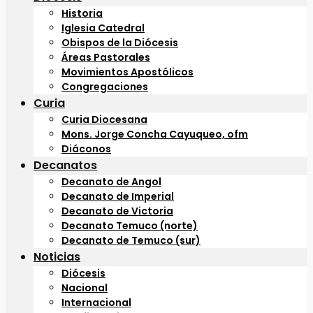
Historia
Iglesia Catedral
Obispos de la Diócesis
Áreas Pastorales
Movimientos Apostólicos
Congregaciones
Curia
Curia Diocesana
Mons. Jorge Concha Cayuqueo, ofm
Diáconos
Decanatos
Decanato de Angol
Decanato de Imperial
Decanato de Victoria
Decanato Temuco (norte)
Decanato de Temuco (sur)
Noticias
Diócesis
Nacional
Internacional