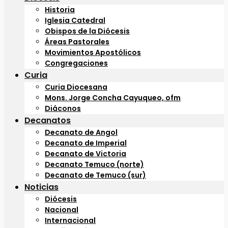
Historia
Iglesia Catedral
Obispos de la Diócesis
Áreas Pastorales
Movimientos Apostólicos
Congregaciones
Curia
Curia Diocesana
Mons. Jorge Concha Cayuqueo, ofm
Diáconos
Decanatos
Decanato de Angol
Decanato de Imperial
Decanato de Victoria
Decanato Temuco (norte)
Decanato de Temuco (sur)
Noticias
Diócesis
Nacional
Internacional