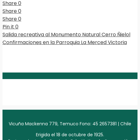
Share
0
Share
0
Share
0
Pin it
0
Salida recreativa al Monumento Natural Cerro Ñielol
Confirmaciones en la Parroquia La Merced Victoria
Vicuña Mackenna 779, Temuco Fono: 45 2657381 | Chile
Erigida el 18 de octubre de 1925.