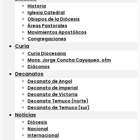
Historia
Iglesia Catedral
Obispos de la Diócesis
Áreas Pastorales
Movimientos Apostólicos
Congregaciones
Curia
Curia Diocesana
Mons. Jorge Concha Cayuqueo, ofm
Diáconos
Decanatos
Decanato de Angol
Decanato de Imperial
Decanato de Victoria
Decanato Temuco (norte)
Decanato de Temuco (sur)
Noticias
Diócesis
Nacional
Internacional