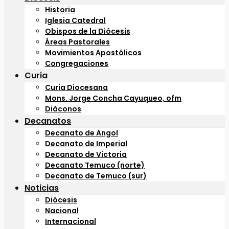
Historia
Iglesia Catedral
Obispos de la Diócesis
Áreas Pastorales
Movimientos Apostólicos
Congregaciones
Curia
Curia Diocesana
Mons. Jorge Concha Cayuqueo, ofm
Diáconos
Decanatos
Decanato de Angol
Decanato de Imperial
Decanato de Victoria
Decanato Temuco (norte)
Decanato de Temuco (sur)
Noticias
Diócesis
Nacional
Internacional