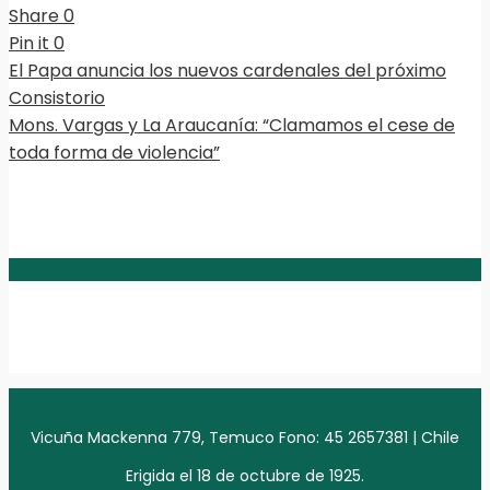
Share
0
Pin it
0
El Papa anuncia los nuevos cardenales del próximo
Consistorio
Mons. Vargas y La Araucanía: “Clamamos el cese de
toda forma de violencia”
Vicuña Mackenna 779, Temuco Fono: 45 2657381 | Chile
Erigida el 18 de octubre de 1925.