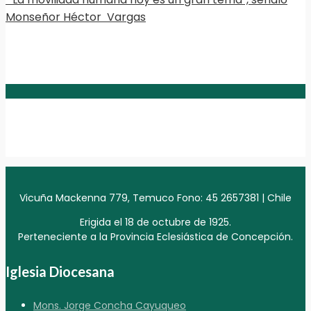
Monseñor Héctor Vargas
Vicuña Mackenna 779, Temuco Fono: 45 2657381 | Chile
Erigida el 18 de octubre de 1925.
Perteneciente a la Provincia Eclesiástica de Concepción.
Iglesia Diocesana
Mons. Jorge Concha Cayuqueo