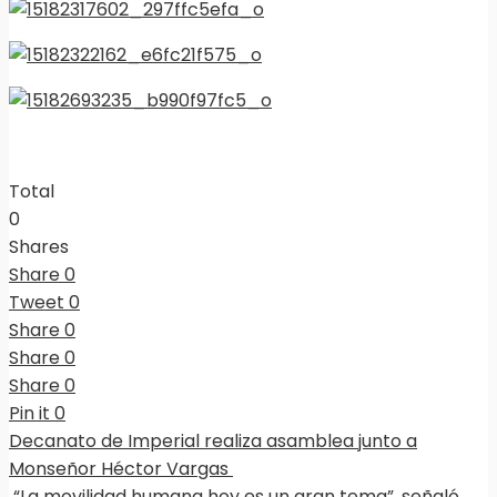
Total
0
Shares
Share
0
Tweet
0
Share
0
Share
0
Share
0
Pin it
0
Decanato de Imperial realiza asamblea junto a
Monseñor Héctor Vargas
“La movilidad humana hoy es un gran tema”, señaló