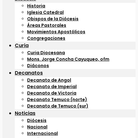
Historia
Iglesia Catedral
Obispos de la Diócesis
Áreas Pastorales
Movimientos Apostólicos
Congregaciones
Curia
Curia Diocesana
Mons. Jorge Concha Cayuqueo, ofm
Diáconos
Decanatos
Decanato de Angol
Decanato de Imperial
Decanato de Victoria
Decanato Temuco (norte)
Decanato de Temuco (sur)
Noticias
Diócesis
Nacional
Internacional