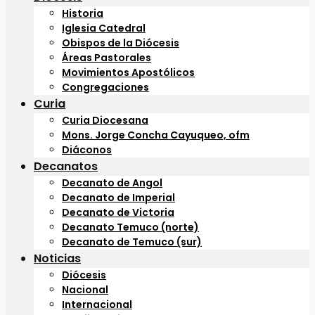
Historia
Iglesia Catedral
Obispos de la Diócesis
Áreas Pastorales
Movimientos Apostólicos
Congregaciones
Curia
Curia Diocesana
Mons. Jorge Concha Cayuqueo, ofm
Diáconos
Decanatos
Decanato de Angol
Decanato de Imperial
Decanato de Victoria
Decanato Temuco (norte)
Decanato de Temuco (sur)
Noticias
Diócesis
Nacional
Internacional