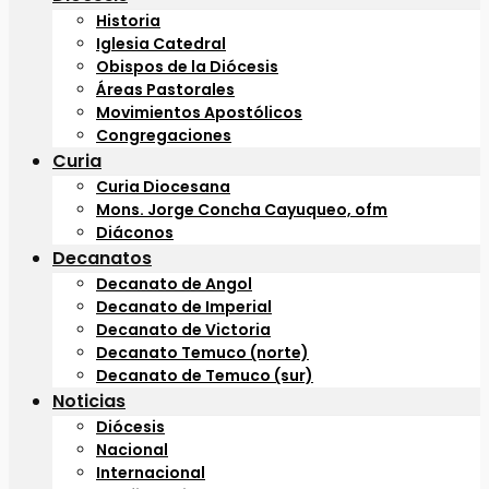
Historia
Iglesia Catedral
Obispos de la Diócesis
Áreas Pastorales
Movimientos Apostólicos
Congregaciones
Curia
Curia Diocesana
Mons. Jorge Concha Cayuqueo, ofm
Diáconos
Decanatos
Decanato de Angol
Decanato de Imperial
Decanato de Victoria
Decanato Temuco (norte)
Decanato de Temuco (sur)
Noticias
Diócesis
Nacional
Internacional