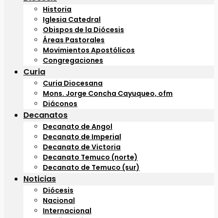
Historia
Iglesia Catedral
Obispos de la Diócesis
Áreas Pastorales
Movimientos Apostólicos
Congregaciones
Curia
Curia Diocesana
Mons. Jorge Concha Cayuqueo, ofm
Diáconos
Decanatos
Decanato de Angol
Decanato de Imperial
Decanato de Victoria
Decanato Temuco (norte)
Decanato de Temuco (sur)
Noticias
Diócesis
Nacional
Internacional