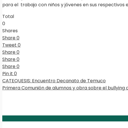
para el trabajo con niños y jóvenes en sus respectivos 
Total
0
Shares
Share
0
Tweet
0
Share
0
Share
0
Share
0
Pin it
0
CATEQUESIS: Encuentro Decanato de Temuco
Primera Comunión de alumnos y obra sobre el bullying d