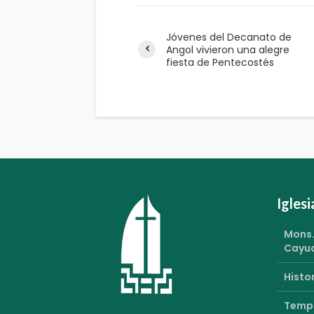
Jóvenes del Decanato de
Angol vivieron una alegre
fiesta de Pentecostés
Igles
Mons.
Cayu
Histor
Templ