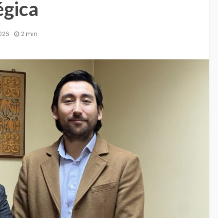
égica
026
2 min.