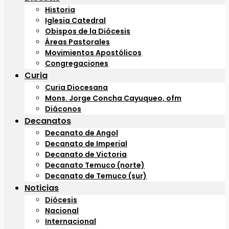
Historia
Iglesia Catedral
Obispos de la Diócesis
Áreas Pastorales
Movimientos Apostólicos
Congregaciones
Curia
Curia Diocesana
Mons. Jorge Concha Cayuqueo, ofm
Diáconos
Decanatos
Decanato de Angol
Decanato de Imperial
Decanato de Victoria
Decanato Temuco (norte)
Decanato de Temuco (sur)
Noticias
Diócesis
Nacional
Internacional