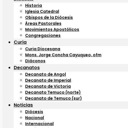
Historia
Iglesia Catedral
Obispos de la Diócesis
Áreas Pastorales
Movimientos Apostólicos
Congregaciones
Curia
Curia Diocesana
Mons. Jorge Concha Cayuqueo, ofm
Diáconos
Decanatos
Decanato de Angol
Decanato de Imperial
Decanato de Victoria
Decanato Temuco (norte)
Decanato de Temuco (sur)
Noticias
Diócesis
Nacional
Internacional