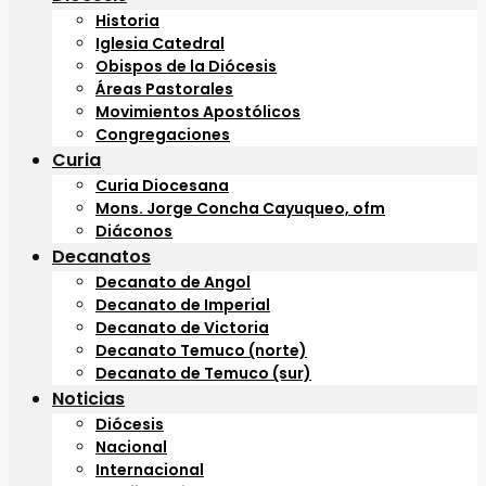
Historia
Iglesia Catedral
Obispos de la Diócesis
Áreas Pastorales
Movimientos Apostólicos
Congregaciones
Curia
Curia Diocesana
Mons. Jorge Concha Cayuqueo, ofm
Diáconos
Decanatos
Decanato de Angol
Decanato de Imperial
Decanato de Victoria
Decanato Temuco (norte)
Decanato de Temuco (sur)
Noticias
Diócesis
Nacional
Internacional