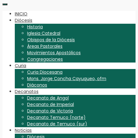
INICIO
Diócesis
Historia
Iglesia Catedral
Obispos de la Diócesis
Áreas Pastorales
Movimientos Apostólicos
Congregaciones
Curia
Curia Diocesana
Mons. Jorge Concha Cayuqueo, ofm
Diáconos
Decanatos
Decanato de Angol
Decanato de Imperial
Decanato de Victoria
Decanato Temuco (norte)
Decanato de Temuco (sur)
Noticias
Diócesis