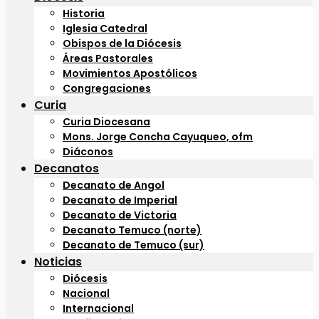
Historia
Iglesia Catedral
Obispos de la Diócesis
Áreas Pastorales
Movimientos Apostólicos
Congregaciones
Curia
Curia Diocesana
Mons. Jorge Concha Cayuqueo, ofm
Diáconos
Decanatos
Decanato de Angol
Decanato de Imperial
Decanato de Victoria
Decanato Temuco (norte)
Decanato de Temuco (sur)
Noticias
Diócesis
Nacional
Internacional