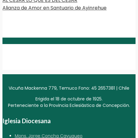
AL CESAR LO QUE ES DEL CESAR
Alianza de Amor en Santuario de Ayinrehue
Vicuña Mackenna 779, Temuco Fono: 45 2657381 | Chile
Erigida el 18 de octubre de 1925.
Perteneciente a la Provincia Eclesiástica de Concepción.
Iglesia Diocesana
Mons. Jorge Concha Cayuqueo