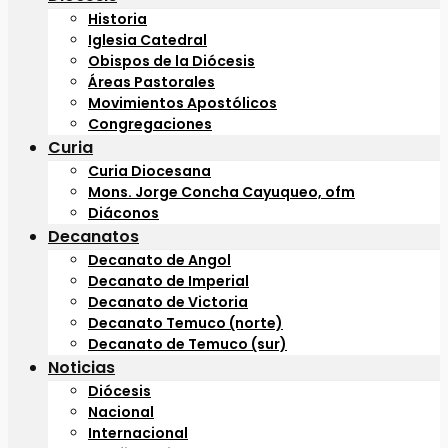
Historia
Iglesia Catedral
Obispos de la Diócesis
Áreas Pastorales
Movimientos Apostólicos
Congregaciones
Curia
Curia Diocesana
Mons. Jorge Concha Cayuqueo, ofm
Diáconos
Decanatos
Decanato de Angol
Decanato de Imperial
Decanato de Victoria
Decanato Temuco (norte)
Decanato de Temuco (sur)
Noticias
Diócesis
Nacional
Internacional