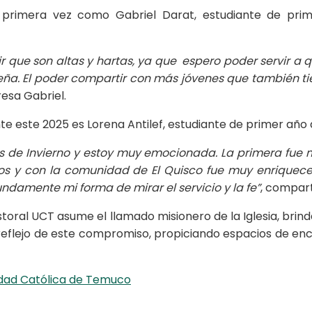
r primera vez como Gabriel Darat, estudiante de pri
ir que son altas y hartas, ya que espero poder servir
 leña. El poder compartir con más jóvenes que también 
resa Gabriel.
 este 2025 es Lorena Antilef, estudiante de primer año d
s de Invierno y estoy muy emocionada. La primera fue mu
ros y con la comunidad de El Quisco fue muy enriquec
damente mi forma de mirar el servicio y la fe”
, compart
astoral UCT asume el llamado misionero de la Iglesia, bri
n reflejo de este compromiso, propiciando espacios de en
sidad Católica de Temuco