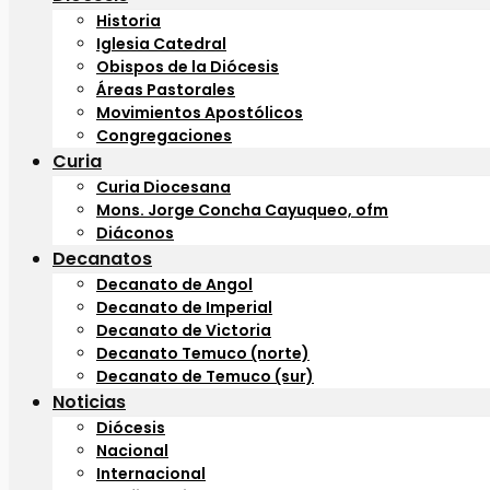
Historia
Iglesia Catedral
Obispos de la Diócesis
Áreas Pastorales
Movimientos Apostólicos
Congregaciones
Curia
Curia Diocesana
Mons. Jorge Concha Cayuqueo, ofm
Diáconos
Decanatos
Decanato de Angol
Decanato de Imperial
Decanato de Victoria
Decanato Temuco (norte)
Decanato de Temuco (sur)
Noticias
Diócesis
Nacional
Internacional