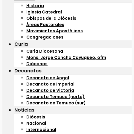
Historia
Iglesia Catedral
Obispos de la Diócesis
Áreas Pastorales
Movimientos Apostólicos
Congregaciones
Curia
Curia Diocesana
Mons. Jorge Concha Cayuqueo, ofm
Diáconos
Decanatos
Decanato de Angol
Decanato de Imperial
Decanato de Victoria
Decanato Temuco (norte)
Decanato de Temuco (sur)
Noticias
Diócesis
Nacional
Internacional