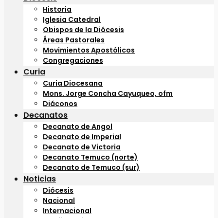
Historia
Iglesia Catedral
Obispos de la Diócesis
Áreas Pastorales
Movimientos Apostólicos
Congregaciones
Curia
Curia Diocesana
Mons. Jorge Concha Cayuqueo, ofm
Diáconos
Decanatos
Decanato de Angol
Decanato de Imperial
Decanato de Victoria
Decanato Temuco (norte)
Decanato de Temuco (sur)
Noticias
Diócesis
Nacional
Internacional