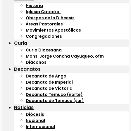
Historia
Iglesia Catedral
Obispos de la Diócesis
Áreas Pastorales
Movimientos Apostólicos
Congregaciones
Curia
Curia Diocesana
Mons. Jorge Concha Cayuqueo, ofm
Diáconos
Decanatos
Decanato de Angol
Decanato de Imperial
Decanato de Victoria
Decanato Temuco (norte)
Decanato de Temuco (sur)
Noticias
Diócesis
Nacional
Internacional