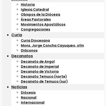
Historia
Iglesia Catedral
Obispos de la Diócesis
Áreas Pastorales
Movimientos Apostólicos
Congregaciones
Curia
Curia Diocesana
Mons. Jorge Concha Cayuqueo, ofm
Diáconos
Decanatos
Decanato de Angol
Decanato de Imperial
Decanato de Victoria
Decanato Temuco (norte)
Decanato de Temuco (sur)
Noticias
Diócesis
Nacional
Internacional