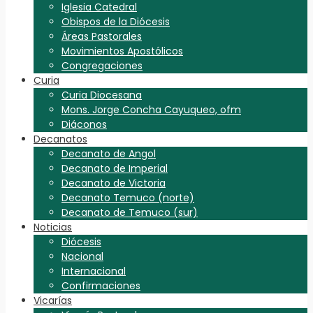
Iglesia Catedral
Obispos de la Diócesis
Áreas Pastorales
Movimientos Apostólicos
Congregaciones
Curia
Curia Diocesana
Mons. Jorge Concha Cayuqueo, ofm
Diáconos
Decanatos
Decanato de Angol
Decanato de Imperial
Decanato de Victoria
Decanato Temuco (norte)
Decanato de Temuco (sur)
Noticias
Diócesis
Nacional
Internacional
Confirmaciones
Vicarías