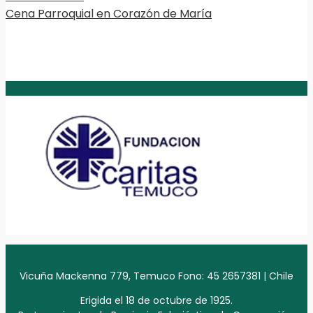
Cena Parroquial en Corazón de María
Vicuña Mackenna 779, Temuco Fono: 45 2657381 | Chile
Erigida el 18 de octubre de 1925.