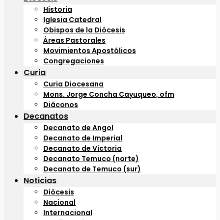
Historia
Iglesia Catedral
Obispos de la Diócesis
Áreas Pastorales
Movimientos Apostólicos
Congregaciones
Curia
Curia Diocesana
Mons. Jorge Concha Cayuqueo, ofm
Diáconos
Decanatos
Decanato de Angol
Decanato de Imperial
Decanato de Victoria
Decanato Temuco (norte)
Decanato de Temuco (sur)
Noticias
Diócesis
Nacional
Internacional