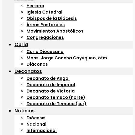
Historia
Iglesia Catedral
Obispos de la Diócesis
Áreas Pastorales
Movimientos Apostólicos
Congregaciones
Curia
Curia Diocesana
Mons. Jorge Concha Cayuqueo, ofm
Diáconos
Decanatos
Decanato de Angol
Decanato de Imperial
Decanato de Victoria
Decanato Temuco (norte)
Decanato de Temuco (sur)
Noticias
Diócesis
Nacional
Internacional