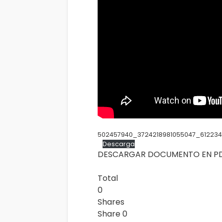
502457940_3724218981055047_61223
Descarga
DESCARGAR DOCUMENTO EN P
Total
0
Shares
Share
0