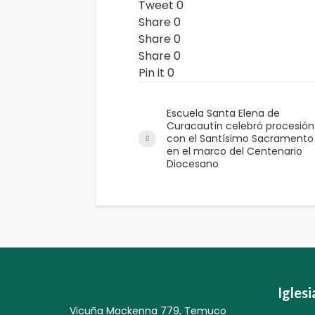
Tweet
0
Share
0
Share
0
Share
0
Pin it
0
Escuela Santa Elena de
Curacautín celebró procesión
con el Santísimo Sacramento
en el marco del Centenario
Diocesano
Igles
Vicuña Mackenna 779, Temuco