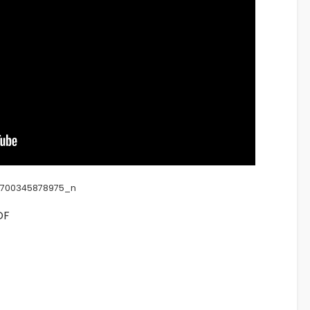
4700345878975_n
DF