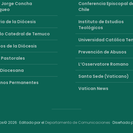
 Jorge Concha
Conferencia Episcopal d
queo
Chile
ia de la Diócesis
Instituto de Estudios
Teológicos
o Catedral de Temuco
Universidad Católica T
os de la Diócesis
Prevención de Abusos
 Pastorales
L’Osservatore Romano
 Diocesana
Santa Sede (Vaticano)
nos Permanentes
Vatican News
s© 2026 · Editado por el
Departamento de Comunicaciones
· Diseñado 