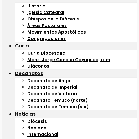
Historia
Iglesia Catedral
Obispos de la Diócesis
Áreas Pastorales
Movimientos Apostólicos
Congregaciones
Curia
Curia Diocesana
Mons. Jorge Concha Cayuqueo, ofm
Diáconos
Decanatos
Decanato de Angol
Decanato de Imperial
Decanato de Victoria
Decanato Temuco (norte)
Decanato de Temuco (sur)
Noticias
Diócesis
Nacional
Internacional