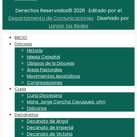
Derechos Reservados© 2026 · Editado por el
Departamento de Comunicaciones
· Diseñado por
Lanzar las Redes
INICIO
Diócesis
Historia
Iglesia Catedral
Obispos de la Diócesis
Áreas Pastorales
Movimientos Apostólicos
Congregaciones
Curia
Curia Diocesana
Mons. Jorge Concha Cayuqueo, ofm
Diáconos
Decanatos
Decanato de Angol
Decanato de Imperial
Decanato de Victoria