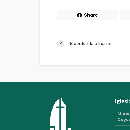
Share
Recordando a Inesita
Igles
Mons.
Cayu