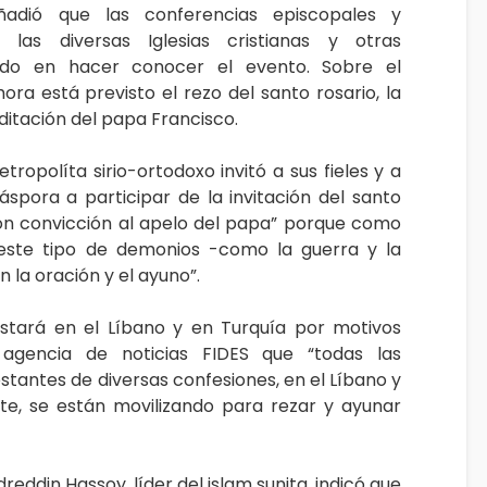
ñadió que las conferencias episcopales y
n las diversas Iglesias cristianas y otras
ndo en hacer conocer el evento. Sobre el
hora está previsto el rezo del santo rosario, la
ditación del papa Francisco.
tropolíta sirio-ortodoxo invitó a sus fieles y a
áspora a participar de la invitación del santo
con convicción al apelo del papa” porque como
“este tipo de demonios -como la guerra y la
n la oración y el ayuno”.
stará en el Líbano y en Turquía por motivos
 agencia de noticias FIDES que “todas las
tantes de diversas confesiones, en el Líbano y
te, se están movilizando para rezar y ayunar
reddin Hassoy, líder del islam sunita, indicó que