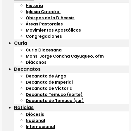
Historia
Iglesia Catedral
Obispos de la Diócesis
Áreas Pastorales
Movimientos Apostólicos
Congregaciones
Curia
Curia Diocesana
Mons. Jorge Concha Cayuqueo, ofm
Diáconos
Decanatos
Decanato de Angol
Decanato de Imperial
Decanato de Victoria
Decanato Temuco (norte)
Decanato de Temuco (sur)
Noticias
Diócesis
Nacional
Internacional