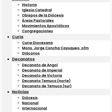
Historia
Iglesia Catedral
Obispos de la Diócesis
Áreas Pastorales
Movimientos Apostólicos
Congregaciones
Curia
Curia Diocesana
Mons. Jorge Concha Cayuqueo, ofm
Diáconos
Decanatos
Decanato de Angol
Decanato de Imperial
Decanato de Victoria
Decanato Temuco (norte)
Decanato de Temuco (sur)
Noticias
Diócesis
Nacional
Internacional