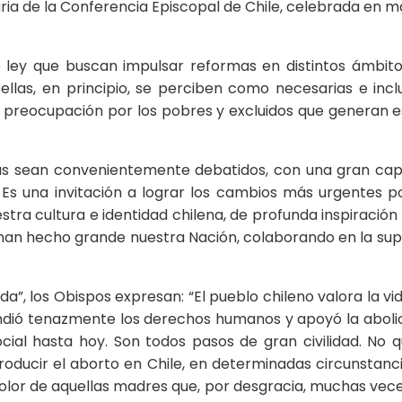
ria de la Conferencia Episcopal de Chile, celebrada en m
ley que buscan impulsar reformas en distintos ámbitos.
 de ellas, en principio, se perciben como necesarias e i
ra preocupación por los pobres y excluidos que generan e
mas sean convenientemente debatidos, con una gran ca
. Es una invitación a lograr los cambios más urgentes
ra cultura e identidad chilena, de profunda inspiración c
 han hecho grande nuestra Nación, colaborando en la sup
ida”, los Obispos expresan: “El pueblo chileno valora la v
fendió tenazmente los derechos humanos y apoyó la aboli
ocial hasta hoy. Son todos pasos de gran civilidad. No q
introducir el aborto en Chile, en determinadas circunsta
lor de aquellas madres que, por desgracia, muchas veces