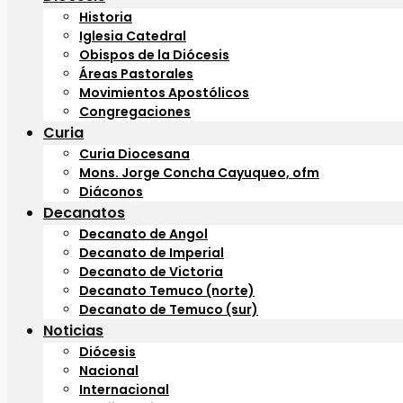
Historia
Iglesia Catedral
Obispos de la Diócesis
Áreas Pastorales
Movimientos Apostólicos
Congregaciones
Curia
Curia Diocesana
Mons. Jorge Concha Cayuqueo, ofm
Diáconos
Decanatos
Decanato de Angol
Decanato de Imperial
Decanato de Victoria
Decanato Temuco (norte)
Decanato de Temuco (sur)
Noticias
Diócesis
Nacional
Internacional