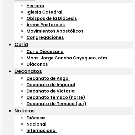
Historia
Iglesia Catedral
Obispos de la Diócesis
Áreas Pastorales
Movimientos Apostólicos
Congregaciones
Curia
Curia Diocesana
Mons. Jorge Concha Cayuqueo, ofm
Diáconos
Decanatos
Decanato de Angol
Decanato de Imperial
Decanato de Victoria
Decanato Temuco (norte)
Decanato de Temuco (sur)
Noticias
Diócesis
Nacional
Internacional