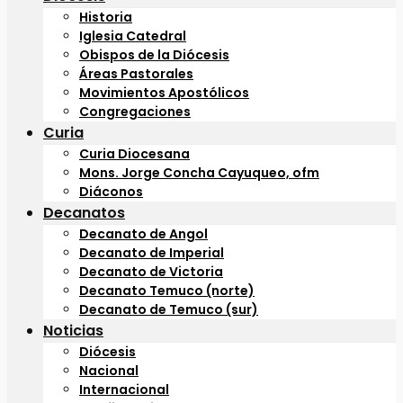
Historia
Iglesia Catedral
Obispos de la Diócesis
Áreas Pastorales
Movimientos Apostólicos
Congregaciones
Curia
Curia Diocesana
Mons. Jorge Concha Cayuqueo, ofm
Diáconos
Decanatos
Decanato de Angol
Decanato de Imperial
Decanato de Victoria
Decanato Temuco (norte)
Decanato de Temuco (sur)
Noticias
Diócesis
Nacional
Internacional