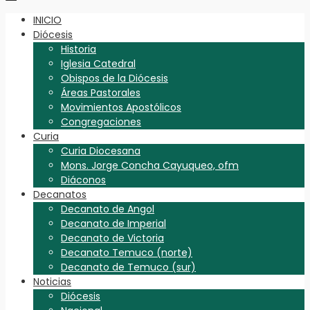
INICIO
Diócesis
Historia
Iglesia Catedral
Obispos de la Diócesis
Áreas Pastorales
Movimientos Apostólicos
Congregaciones
Curia
Curia Diocesana
Mons. Jorge Concha Cayuqueo, ofm
Diáconos
Decanatos
Decanato de Angol
Decanato de Imperial
Decanato de Victoria
Decanato Temuco (norte)
Decanato de Temuco (sur)
Noticias
Diócesis