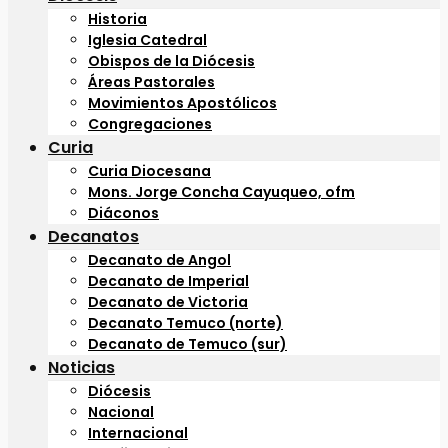
Historia
Iglesia Catedral
Obispos de la Diócesis
Áreas Pastorales
Movimientos Apostólicos
Congregaciones
Curia
Curia Diocesana
Mons. Jorge Concha Cayuqueo, ofm
Diáconos
Decanatos
Decanato de Angol
Decanato de Imperial
Decanato de Victoria
Decanato Temuco (norte)
Decanato de Temuco (sur)
Noticias
Diócesis
Nacional
Internacional