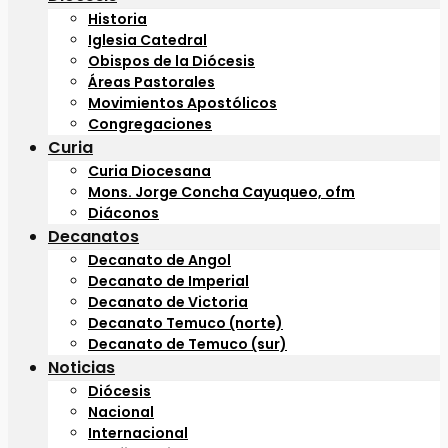
Historia
Iglesia Catedral
Obispos de la Diócesis
Áreas Pastorales
Movimientos Apostólicos
Congregaciones
Curia
Curia Diocesana
Mons. Jorge Concha Cayuqueo, ofm
Diáconos
Decanatos
Decanato de Angol
Decanato de Imperial
Decanato de Victoria
Decanato Temuco (norte)
Decanato de Temuco (sur)
Noticias
Diócesis
Nacional
Internacional