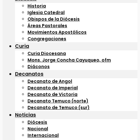
Historia
Iglesia Catedral
Obispos de la Diócesis
Áreas Pastorales
Movimientos Apostólicos
Congregaciones
Curia
Curia Diocesana
Mons. Jorge Concha Cayuqueo, ofm
Diáconos
Decanatos
Decanato de Angol
Decanato de Imperial
Decanato de Victoria
Decanato Temuco (norte)
Decanato de Temuco (sur)
Noticias
Diócesis
Nacional
Internacional