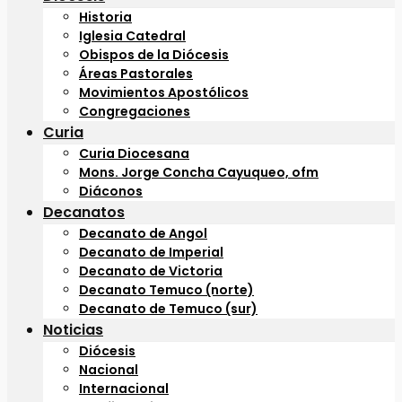
Historia
Iglesia Catedral
Obispos de la Diócesis
Áreas Pastorales
Movimientos Apostólicos
Congregaciones
Curia
Curia Diocesana
Mons. Jorge Concha Cayuqueo, ofm
Diáconos
Decanatos
Decanato de Angol
Decanato de Imperial
Decanato de Victoria
Decanato Temuco (norte)
Decanato de Temuco (sur)
Noticias
Diócesis
Nacional
Internacional