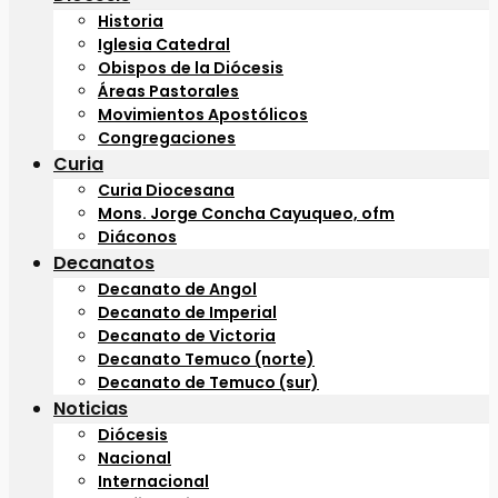
Historia
Iglesia Catedral
Obispos de la Diócesis
Áreas Pastorales
Movimientos Apostólicos
Congregaciones
Curia
Curia Diocesana
Mons. Jorge Concha Cayuqueo, ofm
Diáconos
Decanatos
Decanato de Angol
Decanato de Imperial
Decanato de Victoria
Decanato Temuco (norte)
Decanato de Temuco (sur)
Noticias
Diócesis
Nacional
Internacional