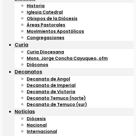
Historia
Iglesia Catedral
Obispos de la Diócesis
Áreas Pastorales
Movimientos Apostólicos
Congregaciones
Curia
Curia Diocesana
Mons. Jorge Concha Cayuqueo, ofm
Diáconos
Decanatos
Decanato de Angol
Decanato de Imperial
Decanato de Victoria
Decanato Temuco (norte)
Decanato de Temuco (sur)
Noticias
Diócesis
Nacional
Internacional