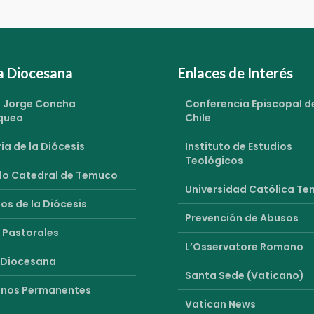
ia Diocesana
Enlaces de Interés
 Jorge Concha
Conferencia Episcopal d
queo
Chile
ia de la Diócesis
Instituto de Estudios
Teológicos
o Catedral de Temuco
Universidad Católica T
os de la Diócesis
Prevención de Abusos
 Pastorales
L’Osservatore Romano
 Diocesana
Santa Sede (Vaticano)
nos Permanentes
Vatican News