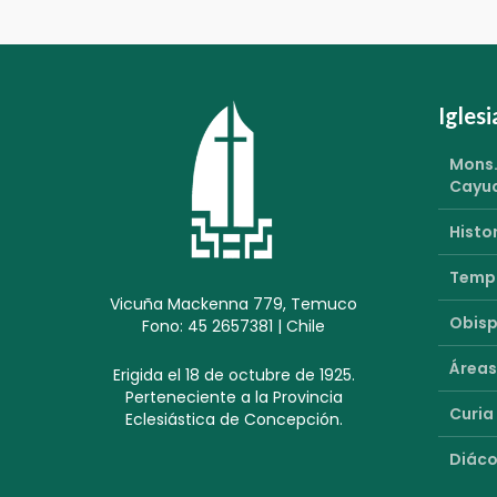
Igles
Mons.
Cayu
Histor
Templ
Vicuña Mackenna 779, Temuco
Obisp
Fono: 45 2657381 | Chile
Áreas
Erigida el 18 de octubre de 1925.
Perteneciente a la Provincia
Curia
Eclesiástica de Concepción.
Diáco