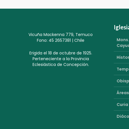
Igles
Vicuña Mackenna 779, Temuco
Mons.
Fono: 45 2657381 | Chile
Cayu
Erigida el 18 de octubre de 1925.
Histor
Perteneciente a la Provincia
Eclesiástica de Concepción.
Templ
Obisp
Áreas
Curia
Diáco