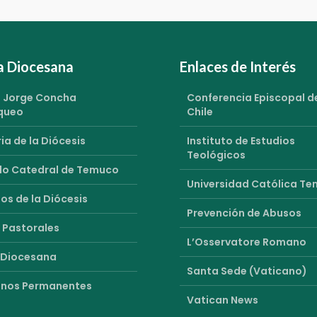
ia Diocesana
Enlaces de Interés
 Jorge Concha
Conferencia Episcopal d
queo
Chile
ia de la Diócesis
Instituto de Estudios
Teológicos
o Catedral de Temuco
Universidad Católica T
os de la Diócesis
Prevención de Abusos
 Pastorales
L’Osservatore Romano
 Diocesana
Santa Sede (Vaticano)
nos Permanentes
Vatican News