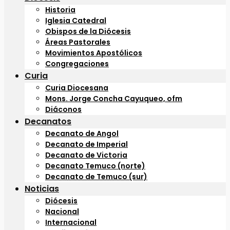
Historia
Iglesia Catedral
Obispos de la Diócesis
Áreas Pastorales
Movimientos Apostólicos
Congregaciones
Curia
Curia Diocesana
Mons. Jorge Concha Cayuqueo, ofm
Diáconos
Decanatos
Decanato de Angol
Decanato de Imperial
Decanato de Victoria
Decanato Temuco (norte)
Decanato de Temuco (sur)
Noticias
Diócesis
Nacional
Internacional